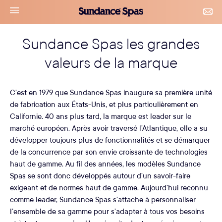
Accéder
Sundance
navigation
CON
au
Spas
&
le
contenu
RDV
Sundance Spas les grandes
menu
valeurs de la marque
C’est en 1979 que Sundance Spas inaugure sa première unité
de fabrication aux États-Unis, et plus particulièrement en
Californie. 40 ans plus tard, la marque est leader sur le
marché européen. Après avoir traversé l’Atlantique, elle a su
développer toujours plus de fonctionnalités et se démarquer
de la concurrence par son envie croissante de technologies
haut de gamme. Au fil des années, les modèles Sundance
Spas se sont donc développés autour d’un savoir-faire
exigeant et de normes haut de gamme. Aujourd’hui reconnu
comme leader, Sundance Spas s’attache à personnaliser
l’ensemble de sa gamme pour s’adapter à tous vos besoins