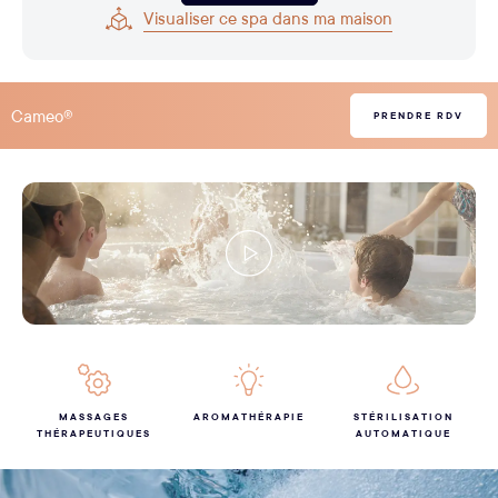
Visualiser ce spa dans ma maison
Cameo®
PRENDRE RDV
MASSAGES
AROMATHÉRAPIE
STÉRILISATION
THÉRAPEUTIQUES
AUTOMATIQUE