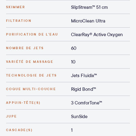
SlipStream™ 51 cm
SKIMMER
MicroClean Ultra
FILTRATION
ClearRay® Active Oxygen
PURIFICATION DE L’EAU
60
NOMBRE DE JETS
10
VARIÉTÉ DE MASSAGE
Jets Fluidix™
TECHNOLOGIE DE JETS
Rigid Bond™
COQUE MULTI-COUCHE
3 ComforTone™
APPUIS-TÊTE(S)
SunSide
JUPE
1
CASCADE(S)