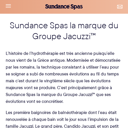
Accéder
Sundance
navigation
CON
au
Spas
&
le
contenu
RDV
Sundance Spas la marque du
menu
Groupe Jacuzzi™
L’histoire de l’hydrothérapie est très ancienne puisqu’elle
nous vient de la Grèce antique. Modernisée et démocratisée
par les romains, la technique consistant à utiliser l’eau pour
se soigner a subi de nombreuses évolutions au fil du temps
mais c’est durant le vingtième siècle que les évolutions
majeures vont se produire. C’est principalement grâce à
Sundance Spas la marque du Groupe Jacuzzi™ que ses
évolutions vont se concrétiser.
Les première baignoires de balnéothérapie dont l’eau était
renouvelée à chaque bain voit le jour sous l’impulsion de la
famille Jacuzzi. Le grand père, Candido Jacuzzi, et son petit