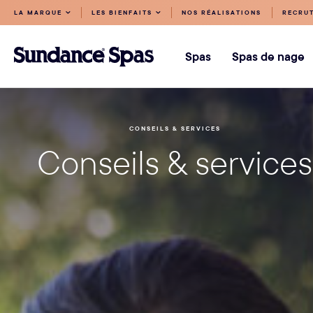
Accéder
LA MARQUE
LES BIENFAITS
NOS RÉALISATIONS
RECRU
au
Sundance
contenu
Spas
Spas
Spas de nage
CONSEILS & SERVICES
Conseils & services