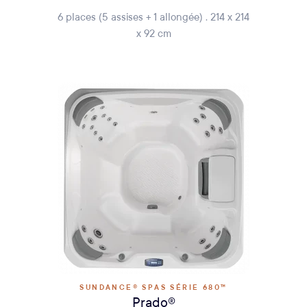
6 places (5 assises + 1 allongée) . 214 x 214
x 92 cm
SUNDANCE® SPAS SÉRIE 680™
Prado®