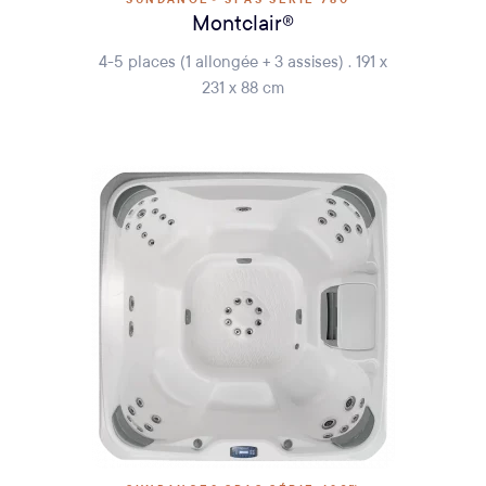
Montclair®
4-5 places (1 allongée + 3 assises) . 191 x
231 x 88 cm