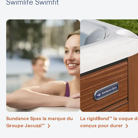
Swimlife Swimfit
Sundance Spas la marque du
La rigidBond™ la coque d
Groupe Jacuzzi™
conçus pour durer