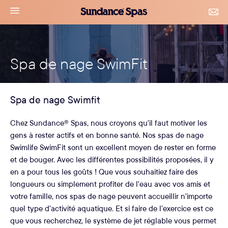
Accéder
Sundance
navigation
CON
au
Spas
&
le
contenu
RDV
menu
Spa de nage SwimFit
Spa de nage Swimfit
Chez Sundance® Spas, nous croyons qu'il faut motiver les
gens à rester actifs et en bonne santé. Nos spas de nage
Swimlife SwimFit sont un excellent moyen de rester en forme
et de bouger. Avec les différentes possibilités proposées, il y
en a pour tous les goûts ! Que vous souhaitiez faire des
longueurs ou simplement profiter de l'eau avec vos amis et
votre famille, nos spas de nage peuvent accueillir n'importe
quel type d'activité aquatique. Et si faire de l'exercice est ce
que vous recherchez, le système de jet réglable vous permet