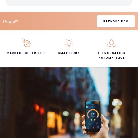
Prado®
PRENDRE RDV
MASSAGE SUPÉRIEUR
SMARTTUB®
STÉRILISATION
AUTOMATIQUE