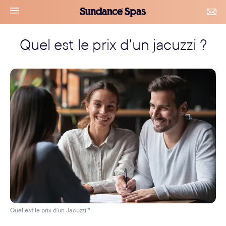
Accéder
Sundance
navigation
CON
au
Spas
&
le
contenu
RDV
Quel est le prix d'un jacuzzi ?
menu
Quel est le prix d’un Jacuzzi™