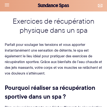
Accéder
Sundance
navigation
CON
au
Spas
&
le
contenu
RDV
Exercices de récupération
menu
physique dans un spa
Parfait pour soulager les tensions et vous apporter
instantanément une sensation de détente, le spa est
également le lieu idéal pour pratiquer des exercices de
récupération sportive. Grâce aux bienfaits de l’eau chaude et
des jets massants, votre corps et vos muscles se relâchent et
vos douleurs s’atténuent.
Pourquoi réaliser sa récupération
sportive dans un spa ?