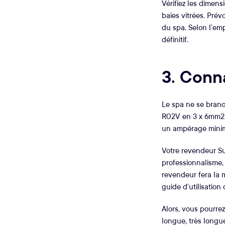
Vérifiez les dimens
baies vitrées. Prév
du spa. Selon l’em
définitif.
3. Conna
Le spa ne se branch
R02V en 3 x 6mm2, 
un ampérage minim
Votre revendeur Su
professionnalisme, 
revendeur fera la 
guide d’utilisation
Alors, vous pourrez
longue, très longue