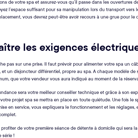
ions de votre spa et assurez-vous qu’il passe dans les ouvertures d
oyez l’espace suffisant pour sa manipulation lors du transport vers le 
placement, vous devrez peut-être avoir recours à une grue pour le d
ître les exigences électriqu
e pas sur une prise. Il faut prévoir pour alimenter votre spa un câ
et un disjoncteur différentiel, propre au spa. A chaque modèle de s
um, que votre vendeur vous aura indiqué au moment de la réserva
ndance sera votre meilleur conseiller technique et grâce à son exp
votre projet spa se mettra en place en toute quiétude. Une fois le sp
mise en service, vous expliquera le fonctionnement et les réglages, 
 complet.
 profiter de votre première séance de détente à domicile qui sera l
 série !