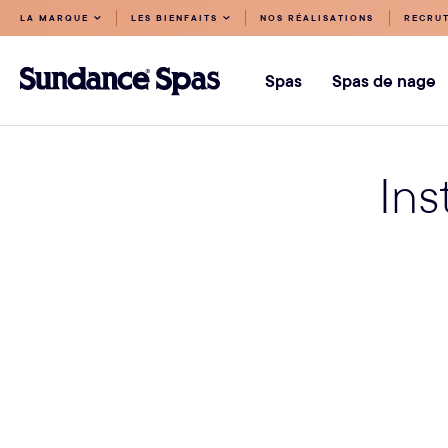
Accéder
LA MARQUE
LES BIENFAITS
NOS RÉALISATIONS
RECRU
au
Sundance
contenu
Spas
Spas
Spas de nage
Ins