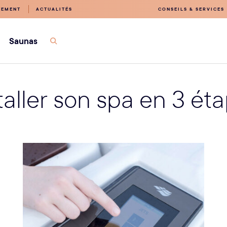
TEMENT
ACTUALITÉS
CONSEILS & SERVICES
Saunas
Ouvrir
la
recherche
taller son spa en 3 ét