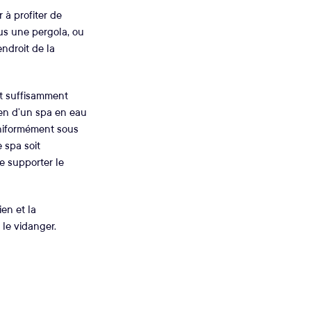
 à profiter de
ous une pergola, ou
endroit de la
et suffisamment
yen d’un spa en eau
uniformément sous
e spa soit
de supporter le
en et la
le vidanger.