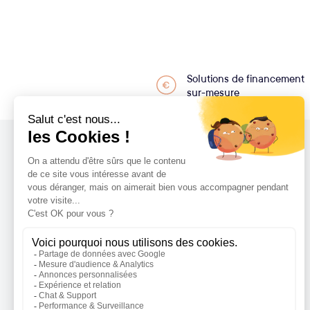
Solutions de financement
sur-mesure
MARQUE PREMIUM DE SPAS ET SPAS DE NAGE
Leader européen des spas, spas de nage et
saunas depuis 30 ans. Avec ses
technologies haut de gamme, un savoir-faire
exigeant et un respect strict des normes. Des
spas personnalisables adaptables à tous vos