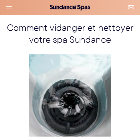
Accéder
Sundance
navigation
CON
au
Spas
&
le
contenu
RDV
Comment vidanger et nettoyer
menu
votre spa Sundance