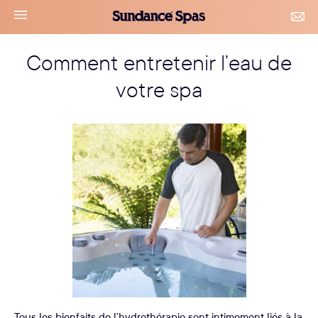
Accéder
Sundance
navigation
CON
au
Spas
&
le
contenu
RDV
Comment entretenir l’eau de
menu
votre spa
Tous les bienfaits de l’hydrothérapie sont intimement liés à la