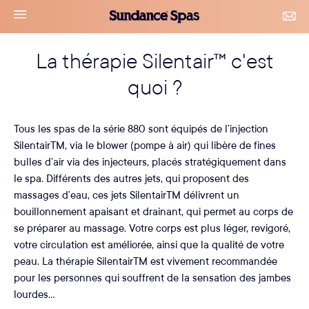
Accéder
Sundance
navigation
CON
au
Spas
&
le
contenu
RDV
La thérapie Silentair™ c'est
menu
quoi ?
Tous les spas de la série 880 sont équipés de l’injection
SilentairTM, via le blower (pompe à air) qui libère de fines
bulles d’air via des injecteurs, placés stratégiquement dans
le spa. Différents des autres jets, qui proposent des
massages d’eau, ces jets SilentairTM délivrent un
bouillonnement apaisant et drainant, qui permet au corps de
se préparer au massage. Votre corps est plus léger, revigoré,
votre circulation est améliorée, ainsi que la qualité de votre
peau. La thérapie SilentairTM est vivement recommandée
pour les personnes qui souffrent de la sensation des jambes
lourdes…