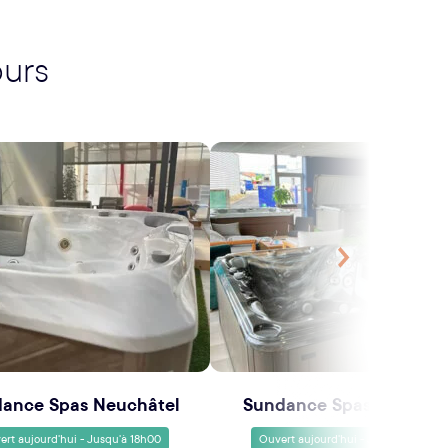
ours
Suivant
ance Spas Neuchâtel
Sundance Spas Thionvil
ert aujourd'hui - Jusqu'à 18h00
Ouvert aujourd'hui - Jusqu'à 18h00