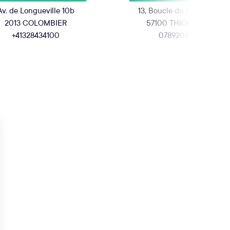
Av. de Longueville 10b
13, Boucle du Ferronnier
2013 COLOMBIER
57100 THIONVILLE
+41328434100
0789206479