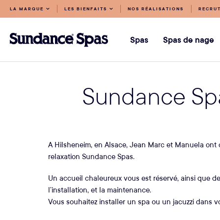
Accéder
LA MARQUE
LES BIENFAITS
NOS RÉALISATIONS
RECRU
au
Sundance
contenu
Spas
Spas
Spas de nage
Sundance Spa
A Hilsheneim, en Alsace, Jean Marc et Manuela ont 
relaxation Sundance Spas.
Un accueil chaleureux vous est réservé, ainsi que de
l’installation, et la maintenance.
Vous souhaitez installer un spa ou un jacuzzi dans vot